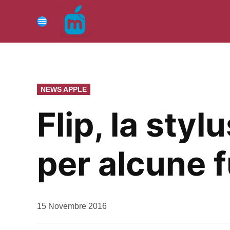
Vai
al
Menu
contenuto
PUBBLICATO
NEWS APPLE
IN
Flip, la sty
per alcune 
da
15 Novembre 2016
Kiro