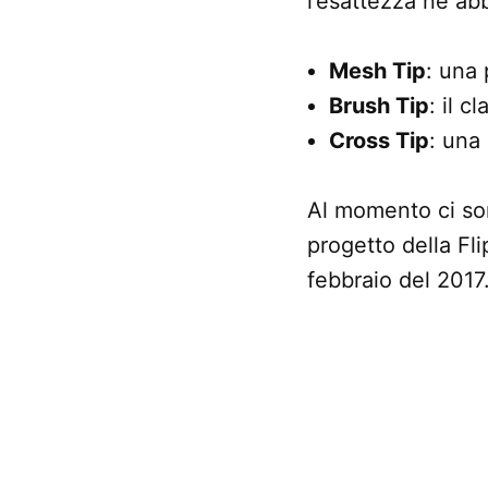
l’esattezza ne ab
Mesh Tip
: una
Brush Tip
: il c
Cross Tip
: una 
Al momento ci son
progetto della Fli
febbraio del 2017