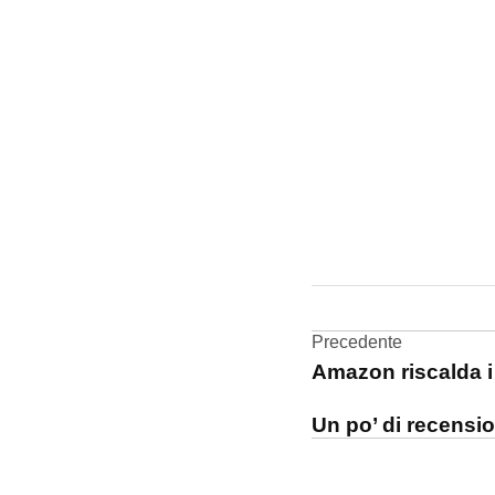
CONTRASSEGNATO
DA UNA SCRITTA:
stylus
Navigazi
Precedente
USA
Amazon riscalda i 
articoli
Un po’ di recensi