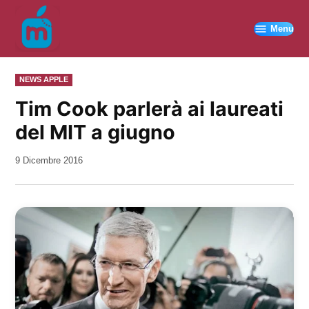
Vai
al
Menu
contenuto
PUBBLICATO
NEWS APPLE
IN
Tim Cook parlerà ai laureati
del MIT a giugno
da
9 Dicembre 2016
Kiro