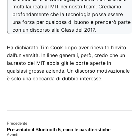
molti laureati al MIT nei nostri team. Crediamo
profondamente che la tecnologia possa essere
una forza per qualcosa di buono e prenderò parte
con un discorso alla Class del 2017.
Ha dichiarato Tim Cook dopo aver ricevuto l’invito
dall’università. In linee generali, però, credo che un
laureato del MIT abbia già le porte aperte in
qualsiasi grossa azienda. Un discorso motivazionale
è solo una coccarda di dubbio interesse.
CONTRASSEGNATO
DA UNA SCRITTA:
Tim
Cook
Navigazione
Precedente
Presentato il Bluetooth 5, ecco le caratteristiche
articoli
Avanti