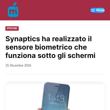
Vai
al
Menu
contenuto
PUBBLICATO
IPHONE
IN
Synaptics ha realizzato il
sensore biometrico che
funziona sotto gli schermi
da
15 Dicembre 2016
Kiro