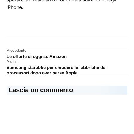
iPhone.
CONTRASSEGNATO
DA UNA SCRITTA:
iPhone
8
Navigazione
Precedente
Touch
Le offerte di oggi su Amazon
articoli
ID
Avanti
Samsung starebbe per chiudere le fabbriche dei
processori dopo aver perso Apple
Lascia un commento