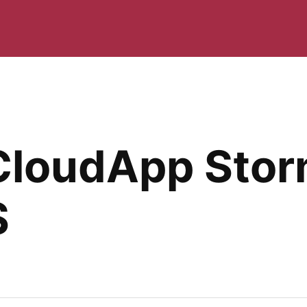
CloudApp Stor
$