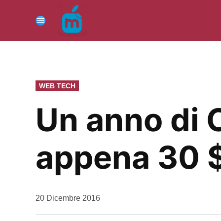
Vai
al
Menu
contenuto
PUBBLICATO
WEB TECH
IN
Un anno di 
appena 30 
da
20 Dicembre 2016
Kiro