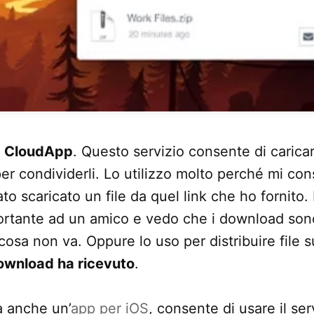
o
CloudApp
. Questo servizio consente di caricar
per condividerli. Lo utilizzo molto perché mi co
ato scaricato un file da quel link che ho fornito
portante ad un amico e vedo che i download son
osa non va. Oppure lo uso per distribuire file su
ownload ha ricevuto
.
 anche un’
app per iOS
, consente di usare il ser