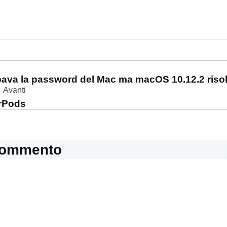
one
bava la password del Mac ma macOS 10.12.2 risol
Avanti
irPods
commento