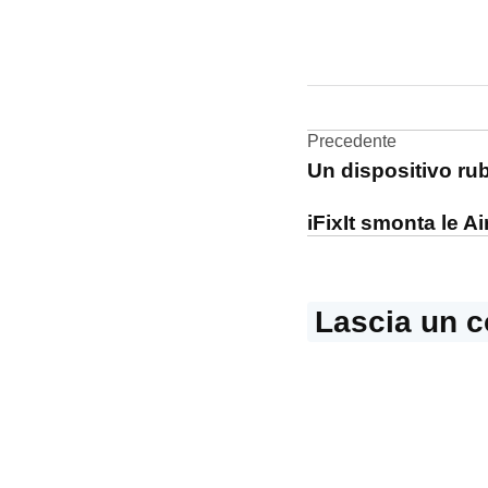
CONTRASSEGNATO
DA UNA SCRITTA:
servizi
Navigazi
Precedente
Un dispositivo ru
articoli
iFixIt smonta le A
Lascia un 