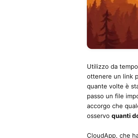
Utilizzo da temp
ottenere un link 
quante volte è st
passo un file im
accorgo che qualc
osservo
quanti d
CloudApp, che ha