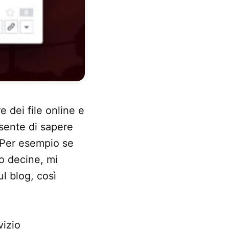
e dei file online e
nsente di sapere
. Per esempio se
o decine, mi
l blog, così
vizio