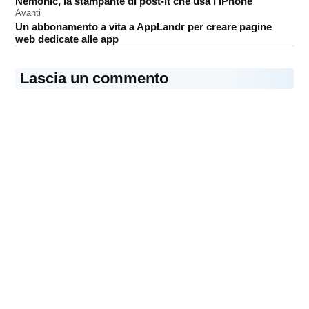
Nemonic, la stampante di post-it che usa l’iPhone
articoli
Avanti
Un abbonamento a vita a AppLandr per creare pagine
web dedicate alle app
Lascia un commento