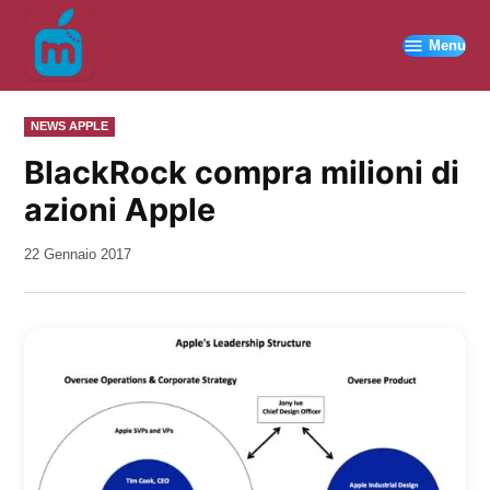
Vai
al
Menu
contenuto
PUBBLICATO
NEWS APPLE
IN
BlackRock compra milioni di
azioni Apple
da
22 Gennaio 2017
Kiro