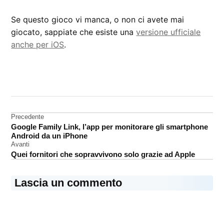
Se questo gioco vi manca, o non ci avete mai
giocato, sappiate che esiste una
versione ufficiale
anche per iOS
.
CONTRASSEGNATO
DA UNA SCRITTA:
Microsoft
Navigazione
Precedente
Software
Google Family Link, l’app per monitorare gli smartphone
articoli
Android da un iPhone
Avanti
Quei fornitori che sopravvivono solo grazie ad Apple
Lascia un commento