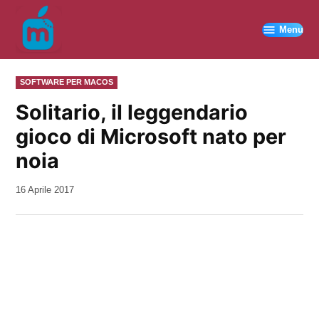
Vai
al
Menu
contenuto
PUBBLICATO
SOFTWARE PER MACOS
IN
Solitario, il leggendario
gioco di Microsoft nato per
noia
da
16 Aprile 2017
Kiro