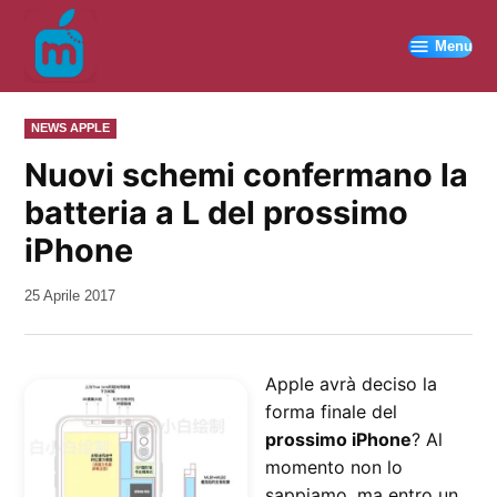
Vai
al
Menu
contenuto
PUBBLICATO
NEWS APPLE
IN
Nuovi schemi confermano la
batteria a L del prossimo
iPhone
da
25 Aprile 2017
Kiro
Apple avrà deciso la
forma finale del
prossimo iPhone
? Al
momento non lo
sappiamo, ma entro un