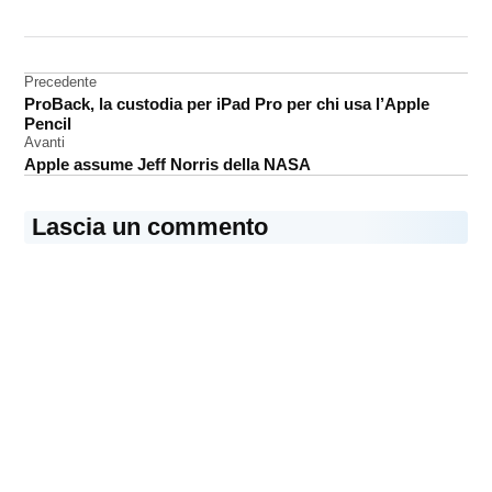
CONTRASSEGNATO
DA UNA SCRITTA:
iPhone
8
Navigazione
Precedente
ProBack, la custodia per iPad Pro per chi usa l’Apple
Rumors
articoli
Pencil
Avanti
Apple assume Jeff Norris della NASA
Lascia un commento