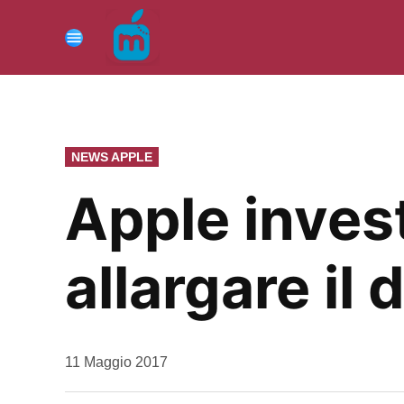
Vai
al
Menu
contenuto
PUBBLICATO
NEWS APPLE
IN
Apple invest
allargare il
da
11 Maggio 2017
Kiro