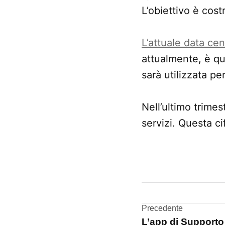
L’obiettivo è cos
L’attuale data cen
attualmente, è qu
sarà utilizzata per
Nell’ultimo trimest
servizi. Questa c
CONTRASSEGNATO
DA UNA SCRITTA:
data
center
Navigazi
Precedente
L’app di Supporto d