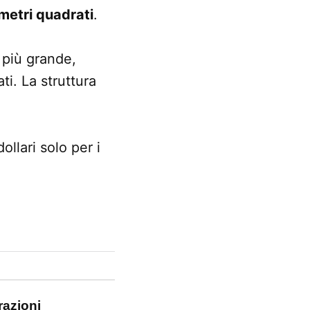
metri quadrati
.
 più grande,
i. La struttura
ollari solo per i
razioni