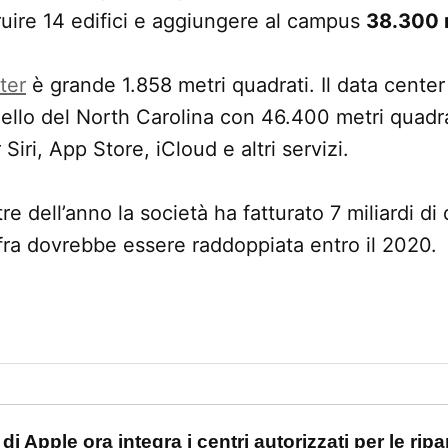
truire 14 edifici e aggiungere al campus
38.300 
ter
è grande 1.858 metri quadrati. Il data center
ello del North Carolina con 46.400 metri quadrat
 Siri, App Store, iCloud e altri servizi.
re dell’anno la società ha fatturato 7 miliardi di d
ifra dovrebbe essere raddoppiata entro il 2020.
one
i Apple ora integra i centri autorizzati per le ripa