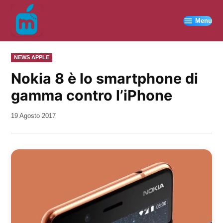
Vai
al
Menu
contenuto
PUBBLICATO
NEWS APPLE
IN
Nokia 8 è lo smartphone di
gamma contro l’iPhone
da
19 Agosto 2017
Kiro