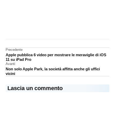
CONTRASSEGNATO
DA UNA SCRITTA:
News
Apple
Navigazione
Precedente
Apple pubblica 6 video per mostrare le meraviglie di iOS
articoli
11 su iPad Pro
Avanti
Non solo Apple Park, la società affitta anche gli uffici
vicini
Lascia un commento