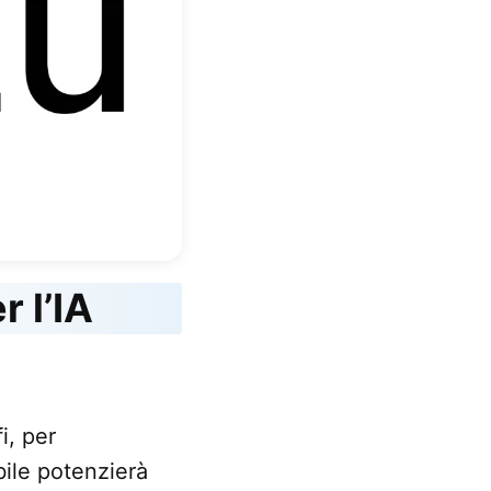
 l’IA
i, per
bile potenzierà