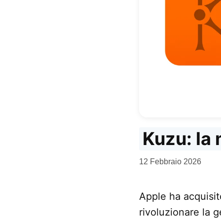
Kuzu: la 
da
12 Febbraio 2026
Kiro
Apple ha acquisit
rivoluzionare la g