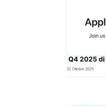
Q4 2025 di A
da
31 Ottobre 2025
Kiro