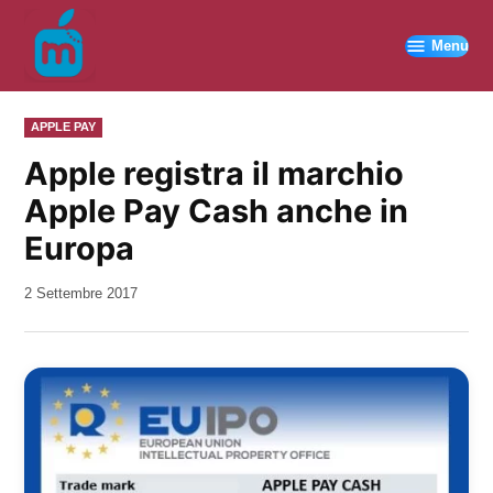
Vai
al
Menu
contenuto
PUBBLICATO
APPLE PAY
IN
Apple registra il marchio
Apple Pay Cash anche in
Europa
da
2 Settembre 2017
Kiro