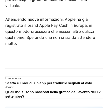
virtuale.
Attendendo nuove informazioni, Apple ha già
registrato il brand Apple Pay Cash in Europa, in
questo modo si assicura che nessun altro utilizzi
quel nome. Sperando che non ci sia da attendere
molto.
CONTRASSEGNATO
DA UNA SCRITTA:
Apple
Pay
Navigazione
Precedente
Cash
Scatta e Traduci, un’app per tradurre segnali al volo
articoli
Avanti
Quali indizi sono nascosti nella grafica dell’evento del 12
settembre?