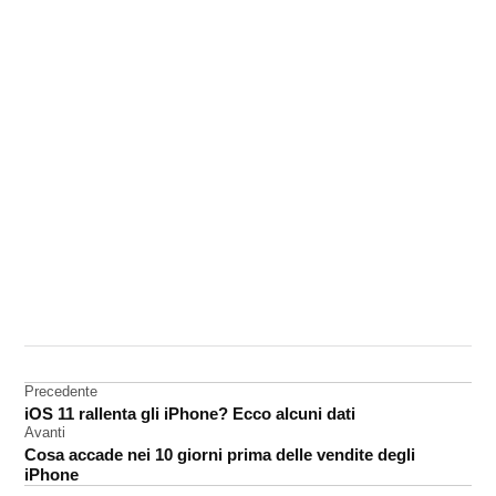
CONTRASSEGNATO
DA UNA SCRITTA:
iOS
Navigazione
Precedente
iPhone
iOS 11 rallenta gli iPhone? Ecco alcuni dati
articoli
Avanti
Cosa accade nei 10 giorni prima delle vendite degli
iPhone