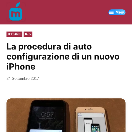
Vai
al
Menu
contenuto
PUBBLICATO
IPHONE
IOS
IN
La procedura di auto
configurazione di un nuovo
iPhone
da
24 Settembre 2017
Kiro