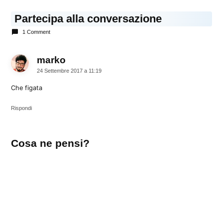
Partecipa alla conversazione
1 Comment
marko
dice:
24 Settembre 2017 a 11:19
Che figata
Rispondi
Lascia
Cosa ne pensi?
un
commento