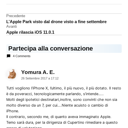
DA UNA SCRITTA:
analisi
Navigazione
Precedente
iPhone
L’Apple Park visto dal drone visto a fine settembre
8
articoli
Avanti
Apple rilascia iOS 11.0.1
Partecipa alla conversazione
4 Comments
Yomura A. E.
dice:
26 Settembre 2017 a 17:12
Tutti vogliono l’iPhone X, l’ultimo, il più nuovo, il più dotato. Il resto
è da poveracci, tecnologicamente parlando, s’intende…..
Molti degli ipotetici destinatari,inoltre, sono convinti che non sia
molto diverso da un 7, per cui….Niente acuisto o cambio di
iPhone.
Il contrario, secondo me, di quanto aveva immaginato Apple.
Temo sarà dura, per la dirigenza di Cupertino rimediare a questo