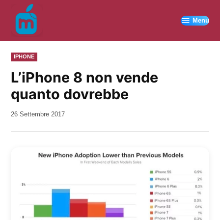
Vai
al
Menu
contenuto
PUBBLICATO
IPHONE
IN
L’iPhone 8 non vende
quanto dovrebbe
da
26 Settembre 2017
Kiro