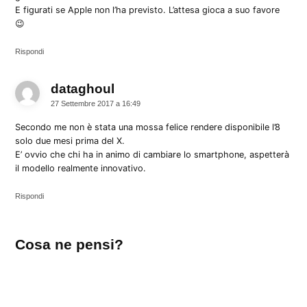
E figurati se Apple non l’ha previsto. L’attesa gioca a suo favore
😉
Rispondi
dataghoul
dice:
27 Settembre 2017 a 16:49
Secondo me non è stata una mossa felice rendere disponibile l’8
solo due mesi prima del X.
E’ ovvio che chi ha in animo di cambiare lo smartphone, aspetterà
il modello realmente innovativo.
Rispondi
Lascia
Cosa ne pensi?
un
commento