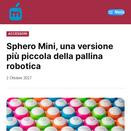
Vai
al
Menu
contenuto
PUBBLICATO
ACCESSORI
IN
Sphero Mini, una versione
più piccola della pallina
robotica
da
2 Ottobre 2017
Kiro