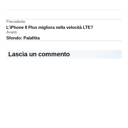
CONTRASSEGNATO
DA UNA SCRITTA:
accessori
Navigazione
Precedente
L’iPhone 8 Plus migliora nella velocità LTE?
articoli
Avanti
Sfondo: Palafitta
Lascia un commento