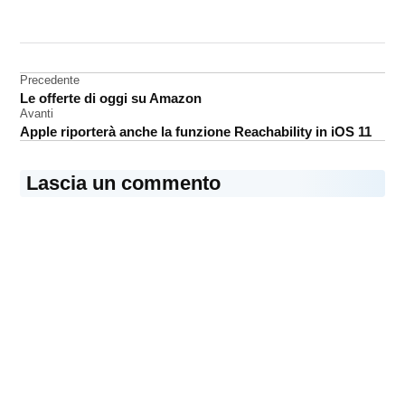
CONTRASSEGNATO
DA UNA SCRITTA:
Apple
Watch
Navigazione
Precedente
Le offerte di oggi su Amazon
brevetto
articoli
Avanti
Apple riporterà anche la funzione Reachability in iOS 11
Lascia un commento