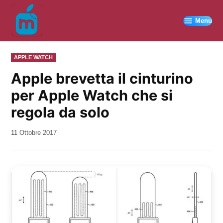
Vai
al
Menu
contenuto
PUBBLICATO
APPLE WATCH
IN
Apple brevetta il cinturino
per Apple Watch che si
regola da solo
da
11 Ottobre 2017
Kiro