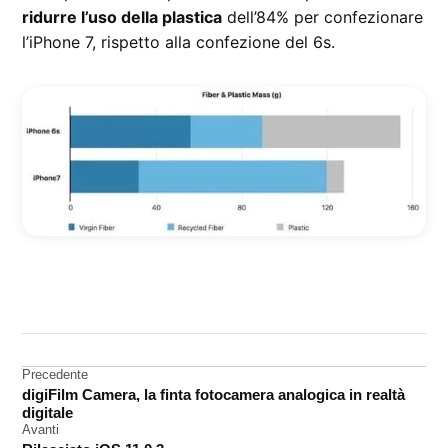
ridurre l’uso della plastica
dell’84% per confezionare
l’iPhone 7, rispetto alla confezione del 6s.
CONTRASSEGNATO
DA UNA SCRITTA:
ecologia
Navigazione
Precedente
ecosostenibilità
digiFilm Camera, la finta fotocamera analogica in realtà
articoli
digitale
Avanti