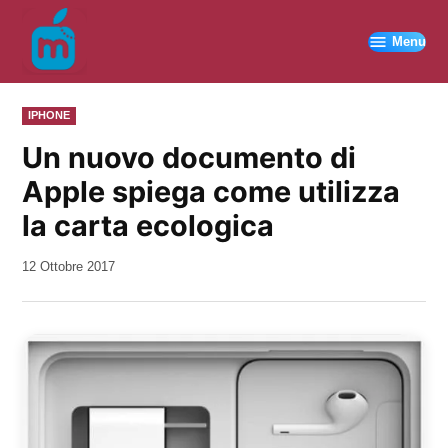
Vai
al
Menu
contenuto
PUBBLICATO
IPHONE
IN
Un nuovo documento di
Apple spiega come utilizza
la carta ecologica
da
12 Ottobre 2017
Kiro