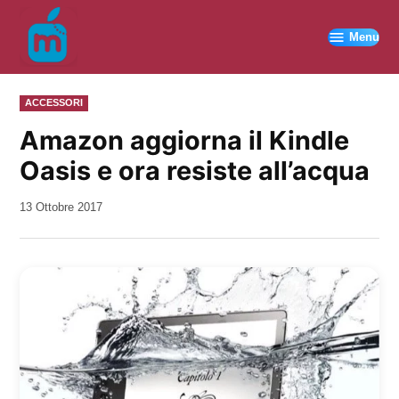
Vai
al
Menu
contenuto
PUBBLICATO
ACCESSORI
IN
Amazon aggiorna il Kindle
Oasis e ora resiste all’acqua
da
13 Ottobre 2017
Kiro