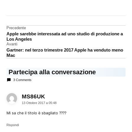
CONTRASSEGNATO
DA UNA SCRITTA:
Kindle
Navigazione
Precedente
Apple sarebbe interessata ad uno studio di produzione a
articoli
Los Angeles
Avanti
Gartner: nel terzo trimestre 2017 Apple ha venduto meno
Mac
Partecipa alla conversazione
3 Comments
MS86UK
dice:
13 Ottobre 2017 a 05:48
Mi sa che il titolo è sbagliato ????
Rispondi