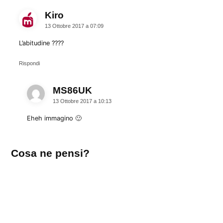
Kiro
dice:
13 Ottobre 2017 a 07:09
L’abitudine ????
Rispondi
MS86UK
dice:
13 Ottobre 2017 a 10:13
Eheh immagino 🙂
Lascia
Cosa ne pensi?
un
commento