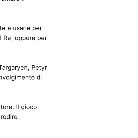
ate e usarle per
el Re, oppure per
 Targaryen, Petyr
involgimento di
ore. Il gioco
redire