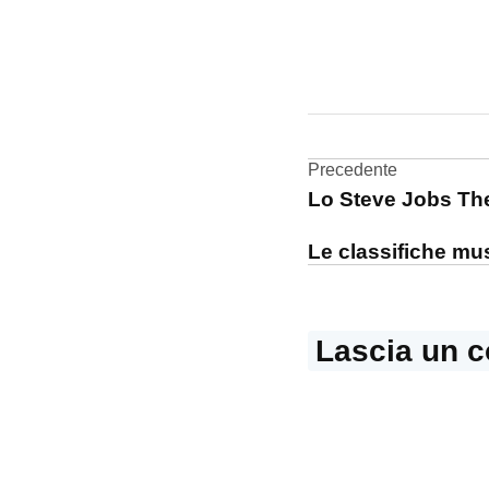
CONTRASSEGNATO
DA UNA SCRITTA:
App
Store
Navigazi
Precedente
Lo Steve Jobs The
videogame
articoli
Le classifiche mus
Lascia un 