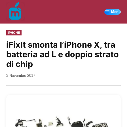
Vai
al
Menu
contenuto
PUBBLICATO
IPHONE
IN
iFixIt smonta l’iPhone X, tra
batteria ad L e doppio strato
di chip
da
3 Novembre 2017
Kiro