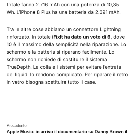
totale fanno 2.716 mAh con una potenza di 10,35
Wh. L’iPhone 8 Plus ha una batteria da 2.691 mAh.
Tra le altre cose abbiamo un connettore Lightning
rinforzato. In totale
iFixIt ha dato un voto di 6
, dove
10 è il massimo della semplicità nella riparazione. Lo
schermo e la batteria si riparano facilmente. Lo
schermo non richiede di sostituire il sistema
TrueDepth. La colla e i sistemi per evitare l’entrata
dei liquidi lo rendono complicato. Per riparare il retro
in vetro bisogna sostituire tutto il case.
CONTRASSEGNATO
DA UNA SCRITTA:
iFixIt
Navigazione
Precedente
iPhone
Apple Music: in arrivo il documentario su Danny Brown il
X
articoli