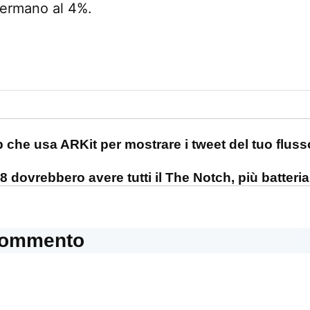
 fermano al 4%.
one
p che usa ARKit per mostrare i tweet del tuo fluss
8 dovrebbero avere tutti il The Notch, più batteri
commento