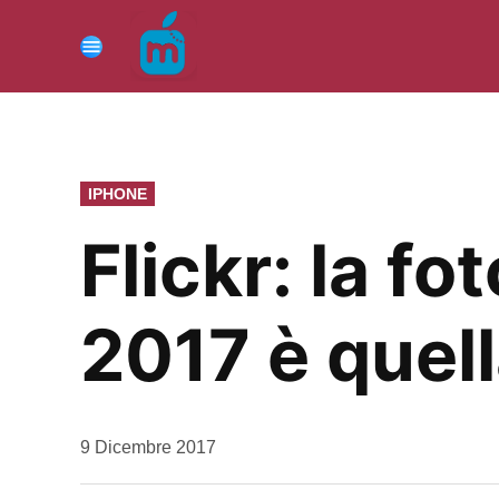
Vai
al
Menu
contenuto
PUBBLICATO
IPHONE
IN
Flickr: la f
2017 è quell
da
9 Dicembre 2017
Kiro