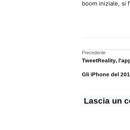
boom iniziale, si
CONTRASSEGNATO
DA UNA SCRITTA:
classifica
Navigazi
Precedente
Flickr
TweetReality, l’ap
articoli
fotocamera
Gli iPhone del 201
Lascia un 