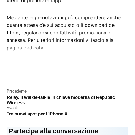
utenti di prenotare l’app.
Mediante le prenotazioni può comprendere anche
quanta attesa c’è sull’acquisto o il download del
titolo, regolandosi con l’attività promozionale
annessa. Per ulteriori informazioni vi lascio alla
pagina dedicata
.
CONTRASSEGNATO
DA UNA SCRITTA:
App
Store
Navigazione
Precedente
Relay, il walkie-talkie in chiave moderna di Republic
sviluppatori
articoli
Wireless
Avanti
Tre nuovi spot per l’iPhone X
Partecipa alla conversazione