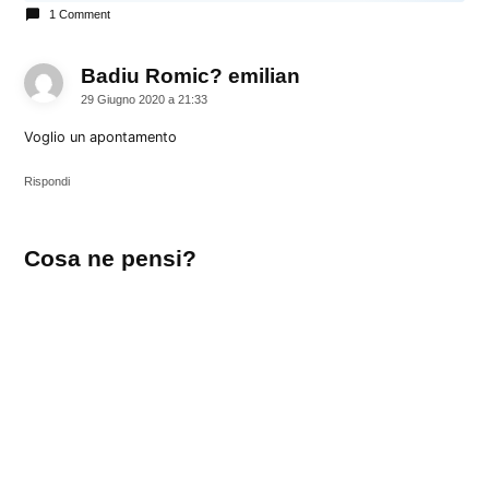
1 Comment
Badiu Romic? emilian
dice:
29 Giugno 2020 a 21:33
Voglio un apontamento
Rispondi
Lascia
Cosa ne pensi?
un
commento