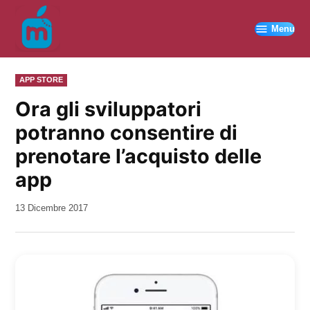
Vai
al
Menu
contenuto
PUBBLICATO
APP STORE
IN
Ora gli sviluppatori
potranno consentire di
prenotare l’acquisto delle
app
da
13 Dicembre 2017
Kiro