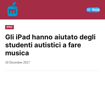
Vai
al
Menu
contenuto
PUBBLICATO
IPAD
IN
Gli iPad hanno aiutato degli
studenti autistici a fare
musica
da
19 Dicembre 2017
Kiro