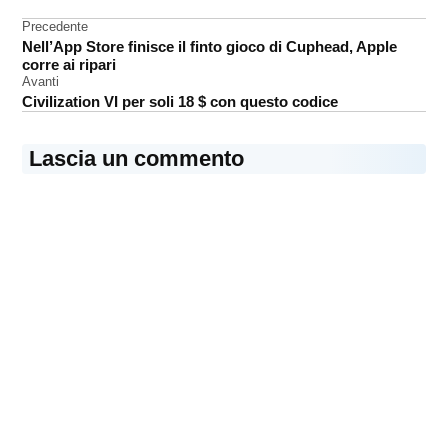
Navigazione
Precedente
studenti
Nell’App Store finisce il finto gioco di Cuphead, Apple
articoli
corre ai ripari
Avanti
Civilization VI per soli 18 $ con questo codice
Lascia un commento