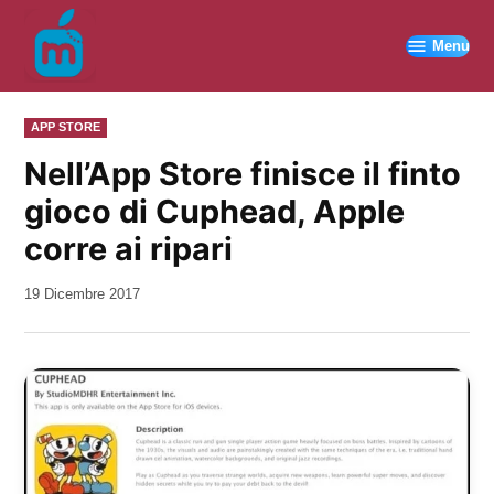
Vai
al
Menu
contenuto
PUBBLICATO
APP STORE
IN
Nell’App Store finisce il finto
gioco di Cuphead, Apple
corre ai ripari
da
19 Dicembre 2017
Kiro