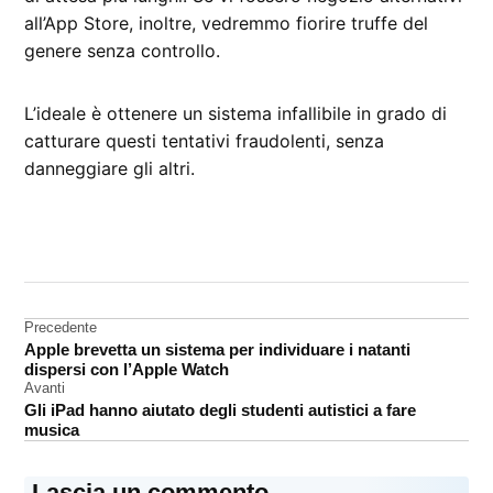
all’App Store, inoltre, vedremmo fiorire truffe del
genere senza controllo.
L’ideale è ottenere un sistema infallibile in grado di
catturare questi tentativi fraudolenti, senza
danneggiare gli altri.
CONTRASSEGNATO
DA UNA SCRITTA:
App
Store
Navigazione
Precedente
Apple brevetta un sistema per individuare i natanti
articoli
dispersi con l’Apple Watch
Avanti
Gli iPad hanno aiutato degli studenti autistici a fare
musica
Lascia un commento