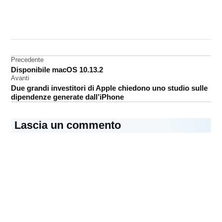
CONTRASSEGNATO
DA UNA SCRITTA:
accessori
Navigazione
Precedente
HomeKit
Disponibile macOS 10.13.2
articoli
Avanti
Due grandi investitori di Apple chiedono uno studio sulle
dipendenze generate dall’iPhone
Lascia un commento