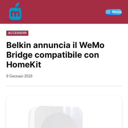
Vai
al
Menu
contenuto
PUBBLICATO
ACCESSORI
IN
Belkin annuncia il WeMo
Bridge compatibile con
HomeKit
da
9 Gennaio 2018
Kiro