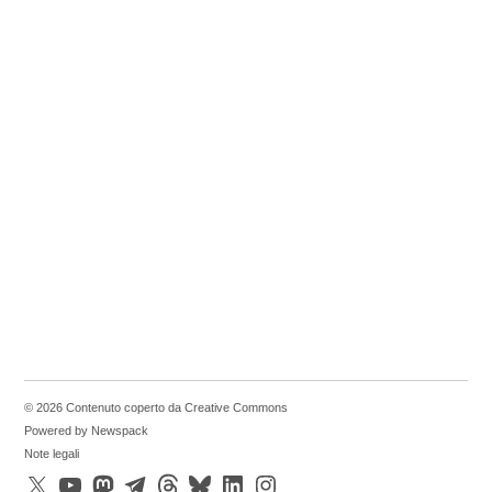
© 2026 Contenuto coperto da Creative Commons
Powered by Newspack
Note legali
X
YouTube
Mastodon
Telegram
Threads
Bluesky
LinkedIn
Instagram