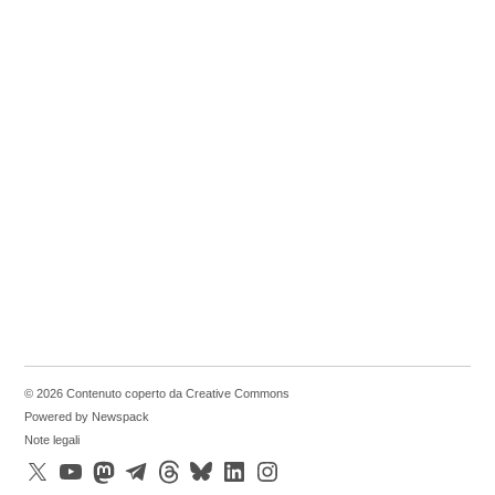
© 2026 Contenuto coperto da Creative Commons
Powered by Newspack
Note legali
X
YouTube
Mastodon
Telegram
Threads
Bluesky
LinkedIn
Instagram