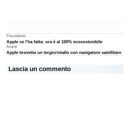
CONTRASSEGNATO
DA UNA SCRITTA:
accessori
Navigazione
Precedente
IKEA
Apple ce l’ha fatta: ora è al 100% ecosostenibile
articoli
speaker
Avanti
Apple brevetta un tergicristallo con navigatore satellitare
Lascia un commento