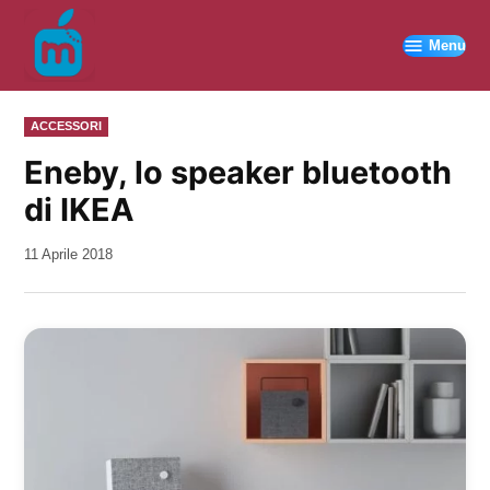
Vai
al
Menu
contenuto
PUBBLICATO
ACCESSORI
IN
Eneby, lo speaker bluetooth
di IKEA
da
11 Aprile 2018
Kiro