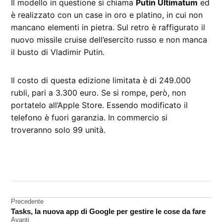
Il modello in questione si chiama
Putin Ultimatum
ed
è realizzato con un case in oro e platino, in cui non
mancano elementi in pietra. Sul retro è raffigurato il
nuovo missile cruise dell’esercito russo e non manca
il busto di Vladimir Putin.
Il costo di questa edizione limitata è di 249.000
rubli, pari a 3.300 euro. Se si rompe, però, non
portatelo all’Apple Store. Essendo modificato il
telefono è fuori garanzia. In commercio si
troveranno solo 99 unità.
CONTRASSEGNATO
DA UNA SCRITTA:
iPhone
Navigazione
Precedente
Tasks, la nuova app di Google per gestire le cose da fare
articoli
Avanti