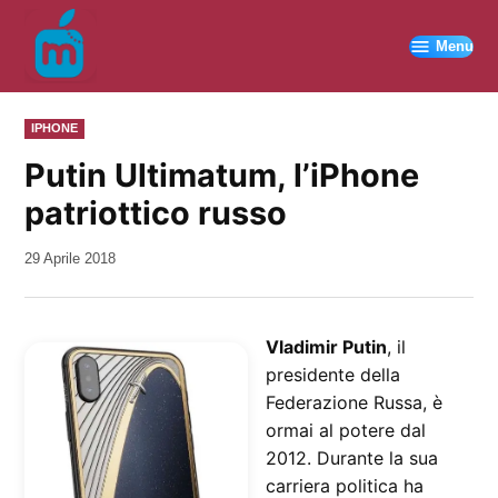
Vai
al
Menu
contenuto
PUBBLICATO
IPHONE
IN
Putin Ultimatum, l’iPhone
patriottico russo
da
29 Aprile 2018
Kiro
Vladimir Putin
, il
presidente della
Federazione Russa, è
ormai al potere dal
2012. Durante la sua
carriera politica ha