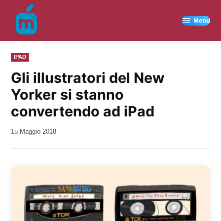
Vai
al
Menu
contenuto
PUBBLICATO
IPAD
IN
Gli illustratori del New
Yorker si stanno
convertendo ad iPad
da
15 Maggio 2018
Kiro