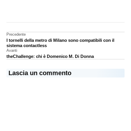
CONTRASSEGNATO
DA UNA SCRITTA:
Apple
Pencil
Navigazione
Precedente
I tornelli della metro di Milano sono compatibili con il
grafica
articoli
sistema contactless
iPad
Avanti
theChallenge: chi è Domenico M. Di Donna
Lascia un commento