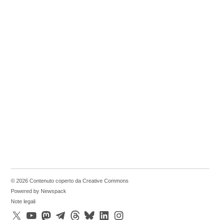
© 2026 Contenuto coperto da Creative Commons
Powered by Newspack
Note legali
X
YouTube
Mastodon
Telegram
Threads
Bluesky
LinkedIn
Instagram