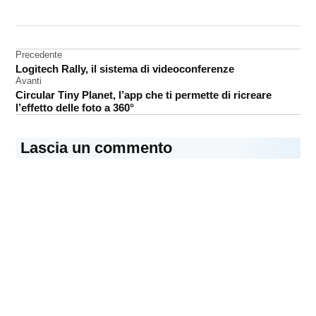
CONTRASSEGNATO
DA UNA SCRITTA:
iPhone
Navigazione
Precedente
spot
Logitech Rally, il sistema di videoconferenze
articoli
Avanti
Circular Tiny Planet, l’app che ti permette di ricreare
l’effetto delle foto a 360°
Lascia un commento