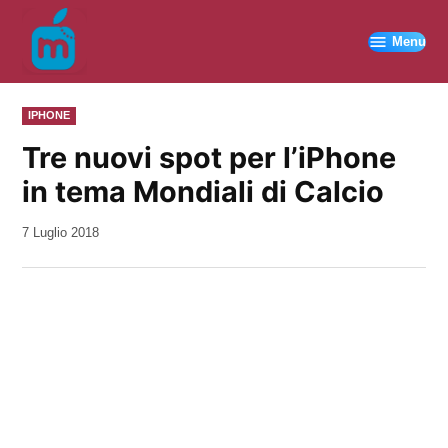
Vai
al
Menu
contenuto
PUBBLICATO
IPHONE
IN
Tre nuovi spot per l’iPhone
in tema Mondiali di Calcio
da
7 Luglio 2018
Kiro