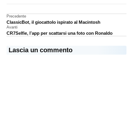
DA UNA SCRITTA:
serie
tv
Navigazione
Precedente
ClassicBot, il giocattolo ispirato al Macintosh
articoli
Avanti
CR7Selfie, l’app per scattarsi una foto con Ronaldo
Lascia un commento