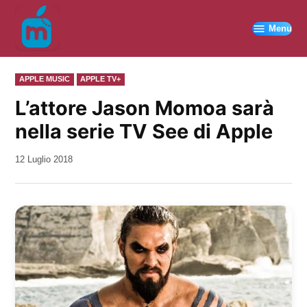
Vai
al
Menu
contenuto
PUBBLICATO
APPLE MUSIC
APPLE TV+
IN
L’attore Jason Momoa sarà
nella serie TV See di Apple
da
12 Luglio 2018
Kiro