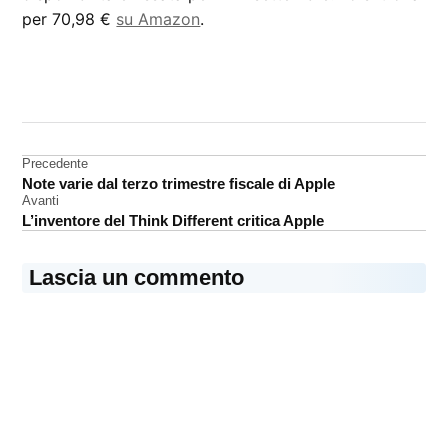
per 70,98 €
su Amazon
.
CONTRASSEGNATO
DA UNA SCRITTA:
accessori
Navigazione
Precedente
Nintendo
Note varie dal terzo trimestre fiscale di Apple
articoli
Avanti
L’inventore del Think Different critica Apple
Lascia un commento