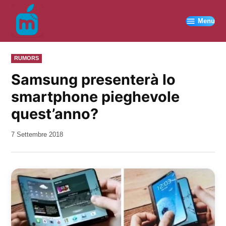
Vai
al
Menu
contenuto
PUBBLICATO
RUMORS
IN
Samsung presenterà lo
smartphone pieghevole
quest’anno?
da
7 Settembre 2018
Kiro