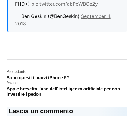
FHD+)
pic.twitter.com/abPxWBCe2y
— Ben Geskin (@BenGeskin)
September 4,
2018
CONTRASSEGNATO
DA UNA SCRITTA:
Samsung
Navigazione
Precedente
smartphone
Sono questi i nuovi iPhone 9?
articoli
Avanti
Apple brevetta l’uso dell’intelligenza artificiale per non
investire i pedoni
Lascia un commento