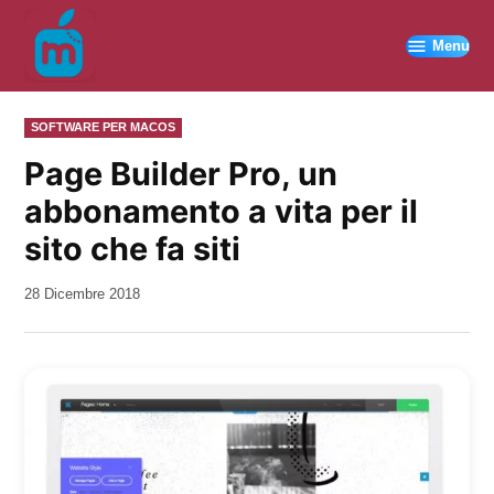
Vai
al
Menu
contenuto
PUBBLICATO
SOFTWARE PER MACOS
IN
Page Builder Pro, un
abbonamento a vita per il
sito che fa siti
da
28 Dicembre 2018
Kiro