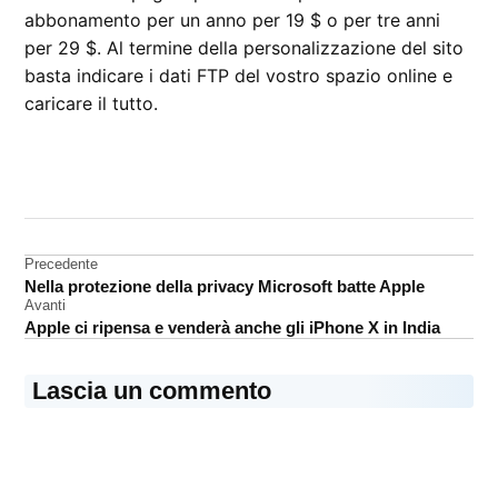
abbonamento per un anno per 19 $ o per tre anni
per 29 $. Al termine della personalizzazione del sito
basta indicare i dati FTP del vostro spazio online e
caricare il tutto.
CONTRASSEGNATO
DA UNA SCRITTA:
servizi
Navigazione
Precedente
Software
Nella protezione della privacy Microsoft batte Apple
articoli
Avanti
Apple ci ripensa e venderà anche gli iPhone X in India
Lascia un commento