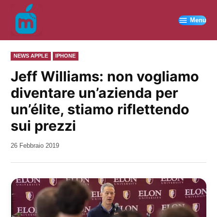
Vai
al
Menu
contenuto
PUBBLICATO
NEWS APPLE
IPHONE
IN
Jeff Williams: non vogliamo
diventare un’azienda per
un’élite, stiamo riflettendo
sui prezzi
da
26 Febbraio 2019
Kiro