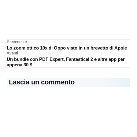
CONTRASSEGNATO
DA UNA SCRITTA:
iPhone
Navigazione
Precedente
Jeff
Lo zoom ottico 10x di Oppo visto in un brevetto di Apple
Williams
articoli
Avanti
Un bundle con PDF Expert, Fantastical 2 e altre app per
appena 30 $
Lascia un commento