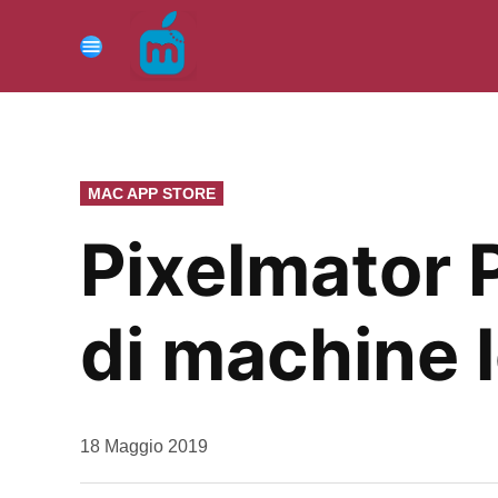
Vai
al
Menu
contenuto
PUBBLICATO
MAC APP STORE
IN
Pixelmator 
di machine 
da
18 Maggio 2019
Kiro