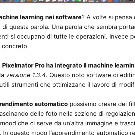
chine learning nei software
? A volte si pensa 
zo di questa parola. Una parola che sembra porta
enti si occupano di tutte le operazioni. Invece
 concreto.
p
Pixelmator Pro ha integrato il machine learni
la
versione 1.3.4
. Questo noto software di editi
utili strumenti che ottimizzano il lavoro di modif
rendimento automatico
possiamo creare dei filt
scinando delle foto nella sezione di regolazion
 mood che ci serve da un’altra immagine e trasci
a. In questo modo l’apprendimento automatico re