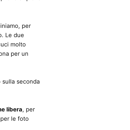
iniamo, per
to. Le due
cuci molto
sona per un
o sulla seconda
e libera
, per
per le foto