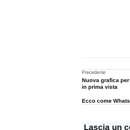
CONTRASSEGNATO
DA UNA SCRITTA:
Machine
Learning
Navigazi
Precedente
Nuova grafica per i
articoli
in prima vista
Ecco come WhatsAp
Lascia un 