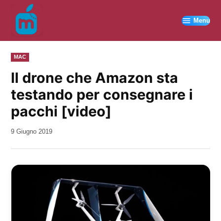
Vai
al
Menu
contenuto
PUBBLICATO
MAC
IN
Il drone che Amazon sta
testando per consegnare i
pacchi [video]
da
9 Giugno 2019
Kiro