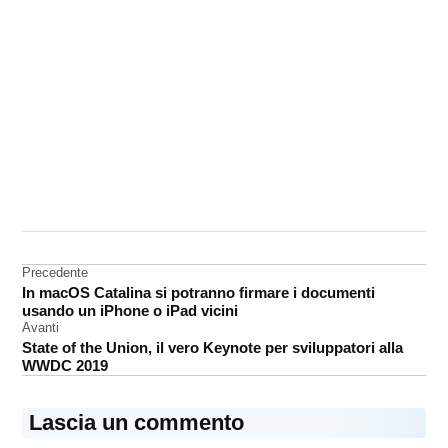
CONTRASSEGNATO
DA UNA SCRITTA:
Amazon
Navigazione
Precedente
Drone
In macOS Catalina si potranno firmare i documenti
articoli
usando un iPhone o iPad vicini
Avanti
State of the Union, il vero Keynote per sviluppatori alla
WWDC 2019
Lascia un commento