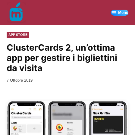
Vai
al
Menu
contenuto
PUBBLICATO
APP STORE
IN
ClusterCards 2, un’ottima
app per gestire i bigliettini
da visita
da
7 Ottobre 2019
Kiro