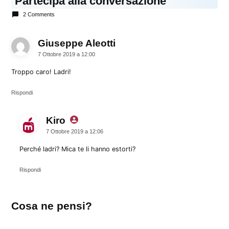
Partecipa alla conversazione
2 Comments
Giuseppe Aleotti
dice:
7 Ottobre 2019 a 12:00
Troppo caro! Ladri!
Rispondi
Kiro
dice:
7 Ottobre 2019 a 12:06
Perché ladri? Mica te li hanno estorti?
Rispondi
Lascia
Cosa ne pensi?
un
commento