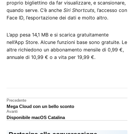
proprio bigliettino da far visualizzare, e scansionare,
quando serve. C’è anche
Siri Shortcuts
, l’accesso con
Face ID, l’esportazione dei dati e molto altro.
L’app pesa 14,1 MB e si scarica gratuitamente
nell’App Store. Alcune funzioni base sono gratuite. Le
altre richiedono un abbonamento mensile di 0,99 €,
annuale di 10,99 € o a vita per 19,99 €.
CONTRASSEGNATO
DA UNA SCRITTA:
App
Store
Navigazione
Precedente
Mega Cloud con un bello sconto
articoli
Avanti
Disponibile macOS Catalina