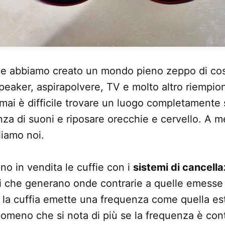
i e abbiamo creato un mondo pieno zeppo di cos
speaker, aspirapolvere, TV e molto altro riempion
amai è difficile trovare un luogo completamente 
za di suoni e riposare orecchie e cervello. A 
liamo noi.
no in vendita le cuffie con i
sistemi di cancell
emi che generano onde contrarie a quelle emesse d
i la cuffia emette una frequenza come quella est
nomeno che si nota di più se la frequenza è con