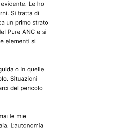
è evidente. Le ho
ni. Si tratta di
ca un primo strato
del Pure ANC e si
e elementi si
uida o in quelle
lo. Situazioni
rci del pericolo
mai le mie
aia. L’autonomia