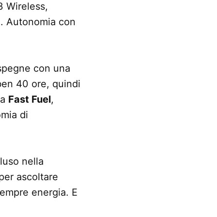
3 Wireless,
a. Autonomia con
 spegne con una
ben 40 ore, quindi
ma
Fast Fuel
,
omia di
luso nella
per ascoltare
 sempre energia. E