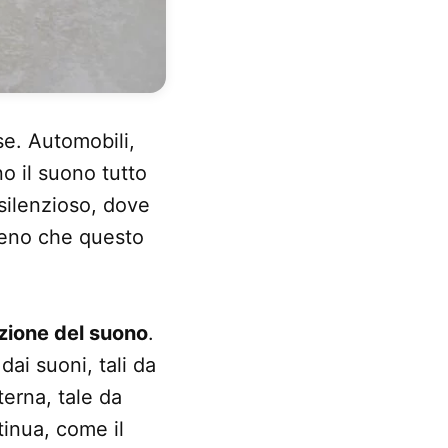
e. Automobili,
o il suono tutto
silenzioso, dove
meno che questo
azione del suono
.
ai suoni, tali da
erna, tale da
tinua, come il