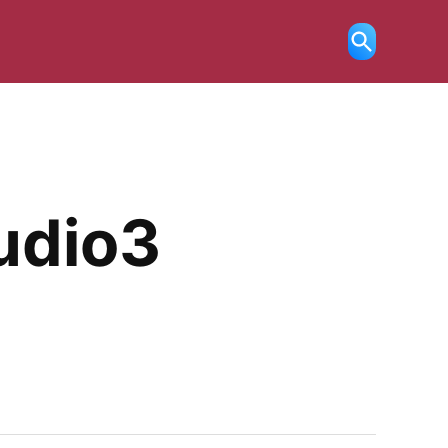
Ricerca
aperta
udio3