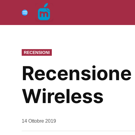
Vai
al
Menu
contenuto
PUBBLICATO
RECENSIONI
IN
Recensione 
Wireless
da
14 Ottobre 2019
Kiro