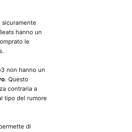
no sicuramente
e Beats hanno un
comprato le
s.
io3 non hanno un
vo
. Questo
a contraria a
al tipo del rumore
permette di