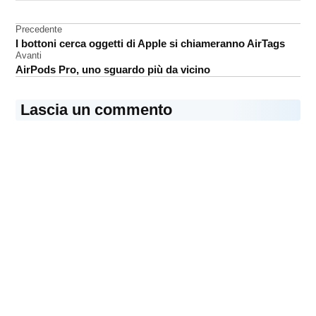
macOS
Navigazione
Precedente
Software
I bottoni cerca oggetti di Apple si chiameranno AirTags
articoli
Avanti
AirPods Pro, uno sguardo più da vicino
Lascia un commento