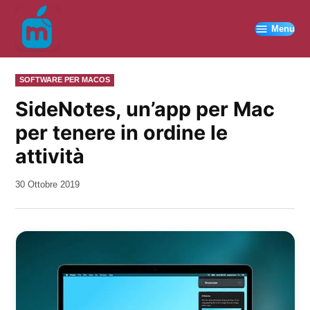
Vai
al
Menu
contenuto
PUBBLICATO
SOFTWARE PER MACOS
IN
SideNotes, un’app per Mac
per tenere in ordine le
attività
da
30 Ottobre 2019
Kiro