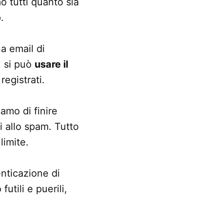
 tutti quanto sia
.
na email di
, si può
usare il
registrati.
iamo di finire
i allo spam. Tutto
limite.
enticazione di
utili e puerili,