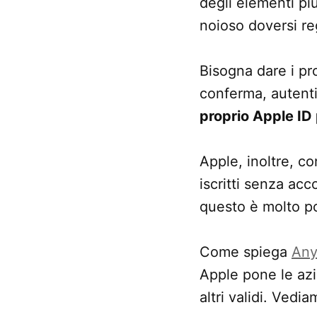
degli elementi pi
noioso doversi reg
Bisogna dare i pro
conferma, autenti
proprio Apple ID 
Apple, inoltre, c
iscritti senza ac
questo è molto po
Come spiega
Any
Apple pone le azie
altri validi. Vedia