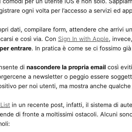
ù comodi per un utente iOS e non solo. Sappiamo
istrare ogni volta per l’accesso a servizi ed app
pri dati, compilare form, attendere che arrivi u
carsi e così via. Con
Sign In with Apple
, invece
per entrare
. In pratica è come se ci fossimo già 
onsente di
nascondere la propria email
così evit
corgercene a newsletter o peggio essere soggett
sitivo per noi utenti, ma mostra anche qualche 
List
in un recente post, infatti, il sistema di aut
nde di fronte a moltissimi ostacoli. Alcuni sono f
moli: