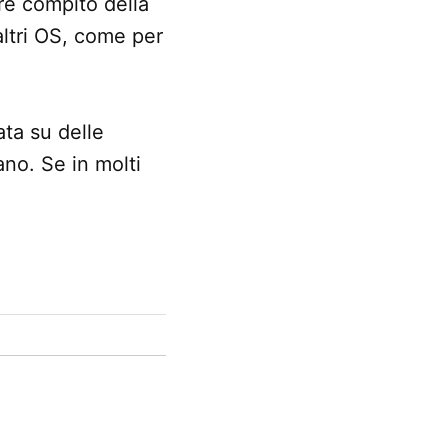
ere compito della
ltri OS, come per
ata su delle
no. Se in molti
.