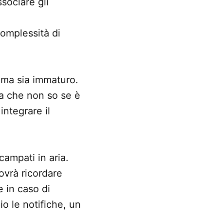
ssociare gli
complessità di
ema sia immaturo.
sa che non so se è
integrare il
ampati in aria.
ovrà ricordare
e in caso di
o le notifiche, un