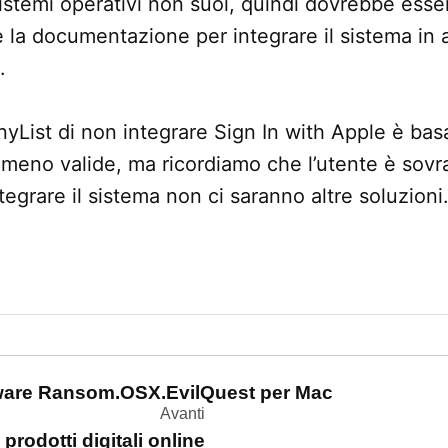
 sistemi operativi non suoi, quindi dovrebbe ess
la documentazione per integrare il sistema in a
.
nyList di non integrare Sign In with Apple è bas
 meno valide, ma ricordiamo che l’utente è sovra
egrare il sistema non ci saranno altre soluzioni
one
mware Ransom.OSX.EvilQuest per Mac
Avanti
prodotti digitali online