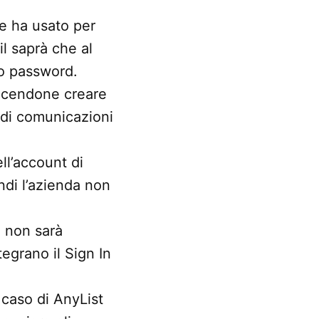
e ha usato per
il saprà che al
ro password.
facendone creare
o di comunicazioni
ll’account di
indi l’azienda non
, non sarà
tegrano il Sign In
caso di AnyList