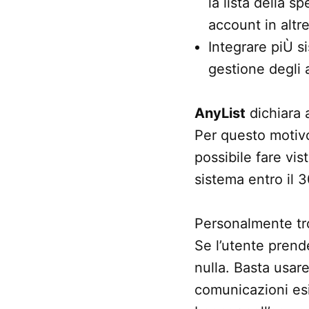
la lista della sp
account in altr
Integrare piÙ s
gestione degli 
AnyList
dichiara 
Per questo motivo
possibile fare vis
sistema entro il 
Personalmente tro
Se l’utente prend
nulla. Basta usare
comunicazioni esi