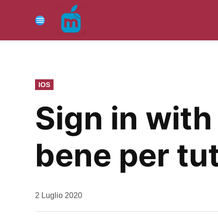
Vai
al
Menu
contenuto
PUBBLICATO
IOS
IN
Sign in wit
bene per tu
da
2 Luglio 2020
Kiro