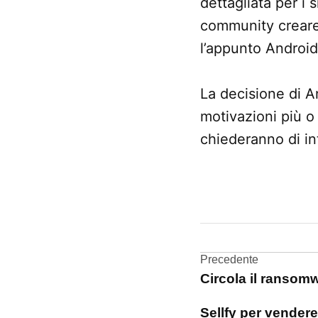
dettagliata per i
community creare 
l’appunto Android
La decisione di A
motivazioni più o
chiederanno di int
CONTRASSEGNATO
DA UNA SCRITTA:
Sign
in
Navigazi
Precedente
with
Circola il ranso
Apple
articoli
Sellfy per vendere 