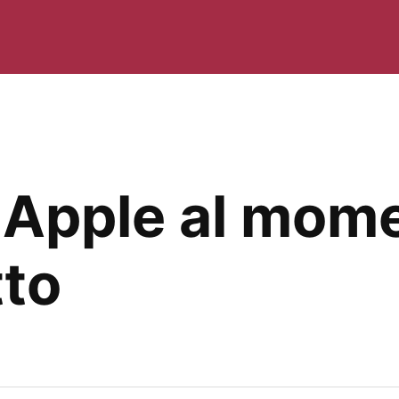
h Apple al mom
tto