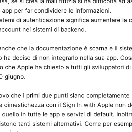
esa, se si crea la mail fittizia si ha difficoltà ad a
e app per far condividere le informazioni.
istemi di autenticazione significa aumentare la 
account nei sistemi di backend.
anche che la documentazione è scarna e il sist
 ha deciso di non integrarlo nella sua app. Co
to che Apple ha chiesto a tutti gli sviluppatori di 
30 giugno.
vo che i primi due punti siano completamente c
e dimestichezza con il Sign In with Apple non d
 quello in tutte le app e servizi di default. Inoltr
stono tanti sistemi alternativi. Come per esempi