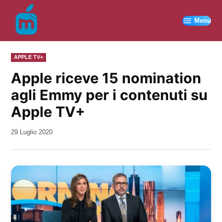
Vai
al
Menu
contenuto
PUBBLICATO
APPLE TV+
IN
Apple riceve 15 nomination
agli Emmy per i contenuti su
Apple TV+
da
29 Luglio 2020
Kiro