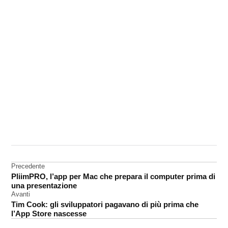
CONTRASSEGNATO
DA UNA SCRITTA:
Emmy
Awards
Navigazione
Precedente
PliimPRO, l’app per Mac che prepara il computer prima di
articoli
una presentazione
Avanti
Tim Cook: gli sviluppatori pagavano di più prima che
l’App Store nascesse