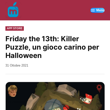
Vai
al
Menu
contenuto
PUBBLICATO
APP STORE
IN
Friday the 13th: Killer
Puzzle, un gioco carino per
Halloween
da
31 Ottobre 2021
Kiro