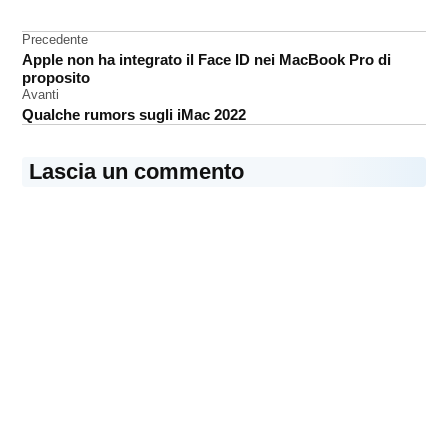
halloween
Navigazione
Precedente
Apple non ha integrato il Face ID nei MacBook Pro di
articoli
proposito
Avanti
Qualche rumors sugli iMac 2022
Lascia un commento