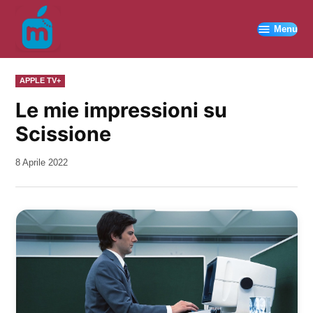
Vai
al
Menu
contenuto
PUBBLICATO
APPLE TV+
IN
Le mie impressioni su
Scissione
da
8 Aprile 2022
Kiro