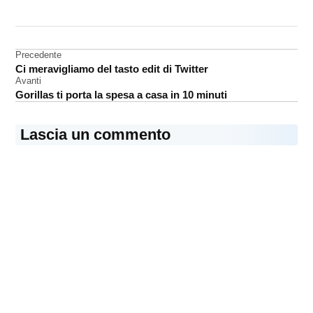
CONTRASSEGNATO
DA UNA SCRITTA:
recensione
Navigazione
Precedente
Scissione
Ci meravigliamo del tasto edit di Twitter
articoli
serie
Avanti
tv
Gorillas ti porta la spesa a casa in 10 minuti
Lascia un commento