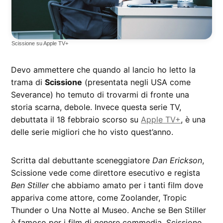
Scissione su Apple TV+
Devo ammettere che quando al lancio ho letto la
trama di
Scissione
(presentata negli USA come
Severance) ho temuto di trovarmi di fronte una
storia scarna, debole. Invece questa serie TV,
debuttata il 18 febbraio scorso su
Apple TV+
, è una
delle serie migliori che ho visto quest’anno.
Scritta dal debuttante sceneggiatore
Dan Erickson
,
Scissione vede come direttore esecutivo e regista
Ben Stiller
che abbiamo amato per i tanti film dove
appariva come attore, come Zoolander, Tropic
Thunder o Una Notte al Museo. Anche se Ben Stiller
è famoso per i film di genere commedia, Scissione