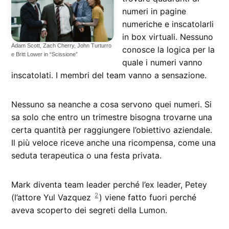
numeri in pagine
numeriche e inscatolarli
in box virtuali. Nessuno
Adam Scott, Zach Cherry, John Turturro
conosce la logica per la
e Britt Lower in “Scissione”
quale i numeri vanno
inscatolati. I membri del team vanno a sensazione.
Nessuno sa neanche a cosa servono quei numeri. Si
sa solo che entro un trimestre bisogna trovarne una
certa quantità per raggiungere l’obiettivo aziendale.
Il più veloce riceve anche una ricompensa, come una
seduta terapeutica o una festa privata.
Mark diventa team leader perché l’ex leader, Petey
2
(l’attore Yul Vazquez
) viene fatto fuori perché
aveva scoperto dei segreti della Lumon.