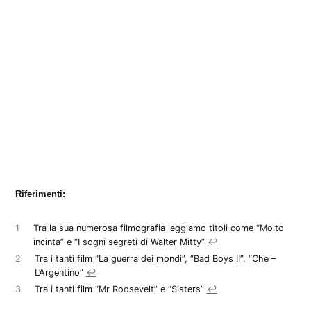
Riferimenti:
1
Tra la sua numerosa filmografia leggiamo titoli come “Molto
incinta” e “I sogni segreti di Walter Mitty”
↩︎
2
Tra i tanti film “La guerra dei mondi”, “Bad Boys II”, “Che –
L’Argentino”
↩︎
3
Tra i tanti film “Mr Roosevelt” e “Sisters”
↩︎