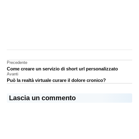
CONTRASSEGNATO
DA UNA SCRITTA:
iFixIt
Navigazione
Precedente
MacBook
Come creare un servizio di short url personalizzato
Air 2022
articoli
Avanti
Può la realtà virtuale curare il dolore cronico?
Lascia un commento