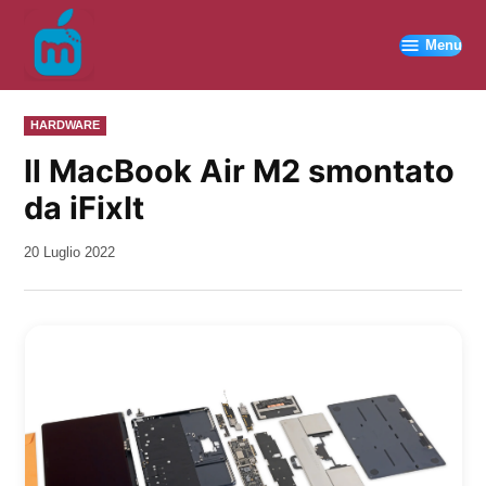
Vai
al
Menu
contenuto
PUBBLICATO
HARDWARE
IN
Il MacBook Air M2 smontato
da iFixIt
da
20 Luglio 2022
Kiro