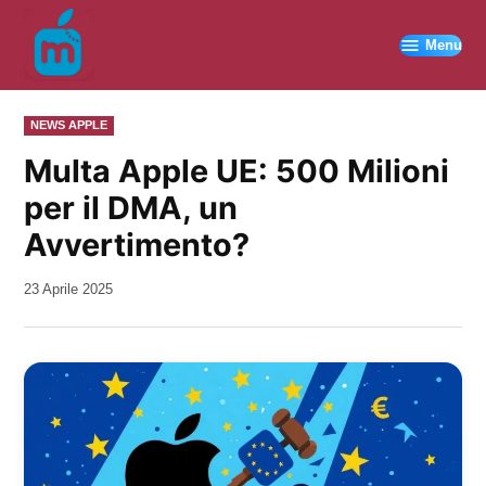
Vai
al
Menu
contenuto
PUBBLICATO
NEWS APPLE
IN
Multa Apple UE: 500 Milioni
per il DMA, un
Avvertimento?
da
23 Aprile 2025
Kiro