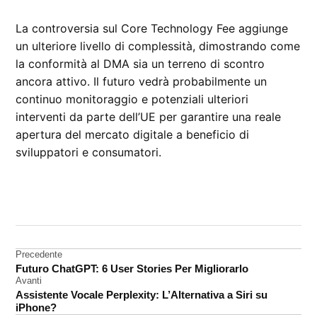
La controversia sul Core Technology Fee aggiunge
un ulteriore livello di complessità, dimostrando come
la conformità al DMA sia un terreno di scontro
ancora attivo. Il futuro vedrà probabilmente un
continuo monitoraggio e potenziali ulteriori
interventi da parte dell’UE per garantire una reale
apertura del mercato digitale a beneficio di
sviluppatori e consumatori.
CONTRASSEGNATO
DA UNA SCRITTA:
UE
Navigazione
Precedente
Futuro ChatGPT: 6 User Stories Per Migliorarlo
articoli
Avanti
Assistente Vocale Perplexity: L’Alternativa a Siri su
iPhone?