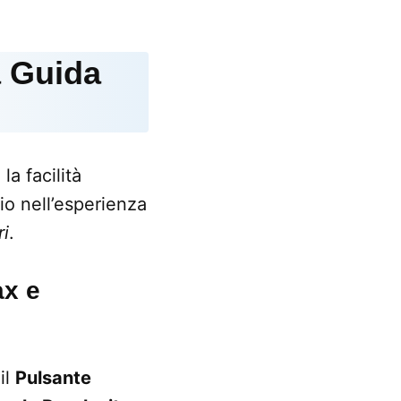
a Guida
la facilità
io nell’esperienza
ri
.
ax e
il
Pulsante