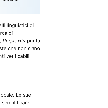
i linguistici di
rca di
i,
Perplexity
punta
oste che non siano
 verificabili
vocale. Le sue
a semplificare