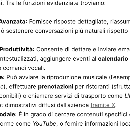
. Tra le funzioni evidenziate troviamo:
 Avanzata
: Fornisce risposte dettagliate, riassu
 sostenere conversazioni più naturali rispetto a
Produttività
: Consente di dettare e inviare ema
testualizzati, aggiungere eventi al
calendario
te comandi vocali.
te
: Può avviare la riproduzione musicale (l’esem
ic
), effettuare
prenotazioni
per ristoranti (sfrut
ponibili) o chiamare servizi di trasporto come
U
t dimostrativi diffusi dall’azienda
tramite X
.
odale
: È in grado di cercare contenuti specific
aforme come
YouTube
, o fornire informazioni loca