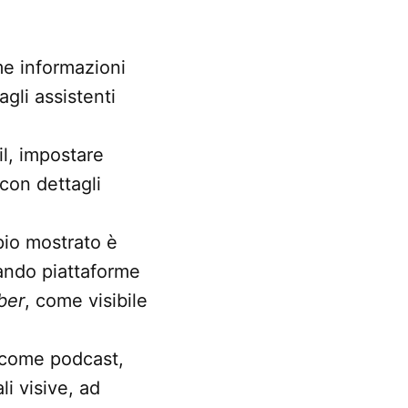
me informazioni
gli assistenti
il, impostare
con dettagli
pio mostrato è
tando piattaforme
ber
, come visibile
i come podcast,
li visive, ad