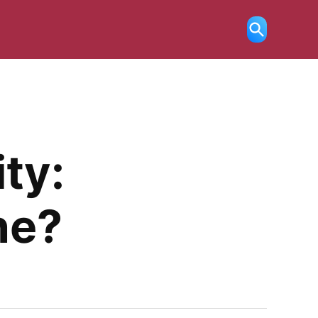
Ricerca
aperta
ty:
ne?