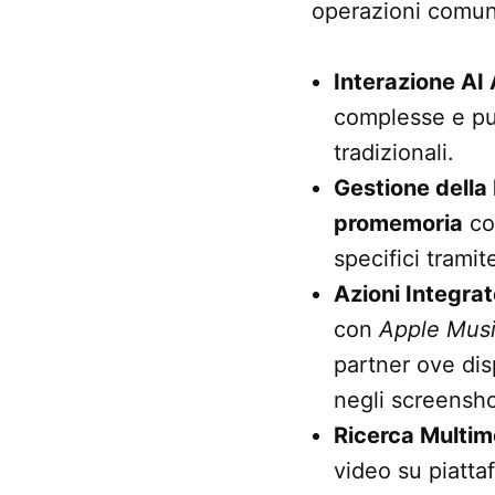
operazioni comuni
Interazione AI
complesse e può
tradizionali.
Gestione della 
promemoria
con
specifici trami
Azioni Integra
con
Apple Mus
partner ove dis
negli screensho
Ricerca Multim
video su piatt