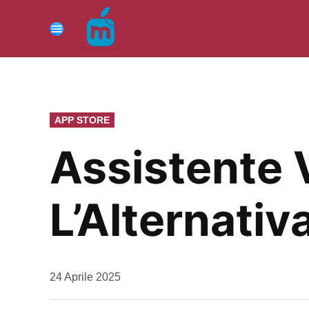
Vai
al
Menu
contenuto
PUBBLICATO
APP STORE
IN
Assistente 
L’Alternativ
da
24 Aprile 2025
Kiro