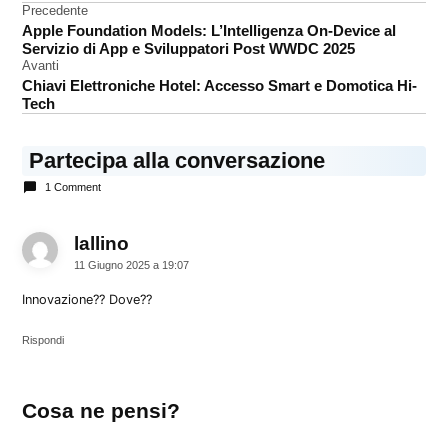
Navigazione
Precedente
Apple Foundation Models: L’Intelligenza On-Device al
articoli
Servizio di App e Sviluppatori Post WWDC 2025
Avanti
Chiavi Elettroniche Hotel: Accesso Smart e Domotica Hi-
Tech
Partecipa alla conversazione
1 Comment
lallino
dice:
11 Giugno 2025 a 19:07
Innovazione?? Dove??
Rispondi
Lascia
Cosa ne pensi?
un
commento