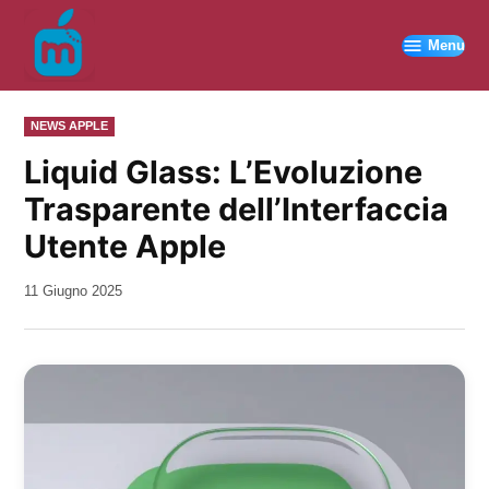
Vai
al
Menu
contenuto
PUBBLICATO
NEWS APPLE
IN
Liquid Glass: L’Evoluzione
Trasparente dell’Interfaccia
Utente Apple
da
11 Giugno 2025
Kiro