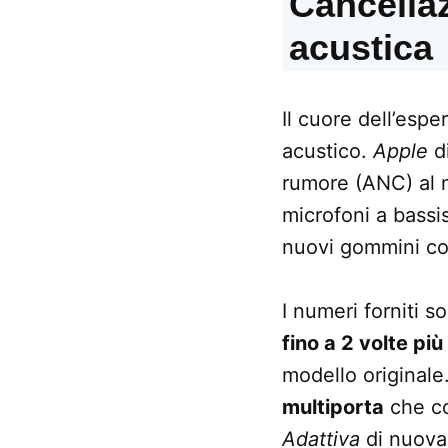
Cancellaz
acustica
Il cuore dell’esp
acustico.
Apple
di
rumore (ANC) al m
microfoni a bass
nuovi gommini con
I numeri forniti 
fino a 2 volte pi
modello originale
multiporta
che con
Adattiva
di nuova 