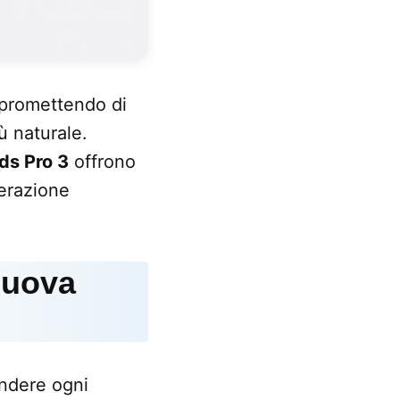
 promettendo di
ù naturale.
ds Pro 3
offrono
nerazione
nuova
endere ogni