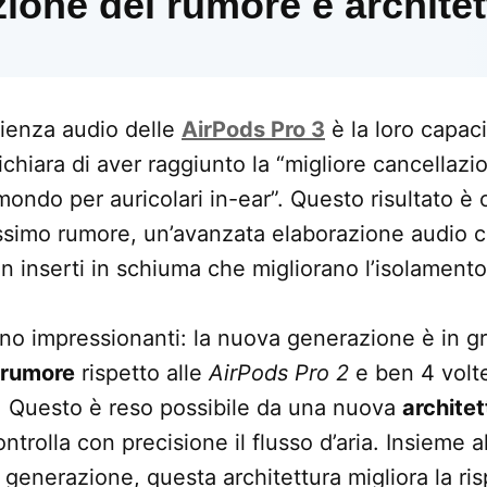
ione del rumore e architet
erienza audio delle
AirPods Pro 3
è la loro capac
chiara di aver raggiunto la “migliore cancellazio
ondo per auricolari in-ear”. Questo risultato è 
issimo rumore, un’avanzata elaborazione audio 
 inserti in schiuma che migliorano l’isolamento
sono impressionanti: la nuova generazione è in g
ù rumore
rispetto alle
AirPods Pro 2
e ben 4 volte 
. Questo è reso possibile da una nuova
archite
trolla con precisione il flusso d’aria. Insieme al
generazione, questa architettura migliora la ris