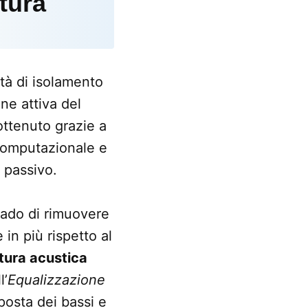
tura
ità di isolamento
ne attiva del
ottenuto grazie a
computazionale e
 passivo.
rado di rimuovere
in più rispetto al
ttura acustica
l’
Equalizzazione
posta dei bassi e