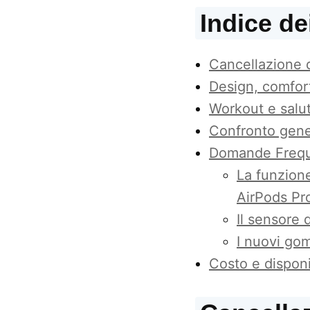
Indice de
Cancellazione d
Design, comfort
Workout e salut
Confronto gene
Domande Frequ
La funzione
AirPods Pr
Il sensore 
I nuovi gom
Costo e disponi