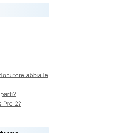
rlocutore abbia le
parti?
s Pro 2?