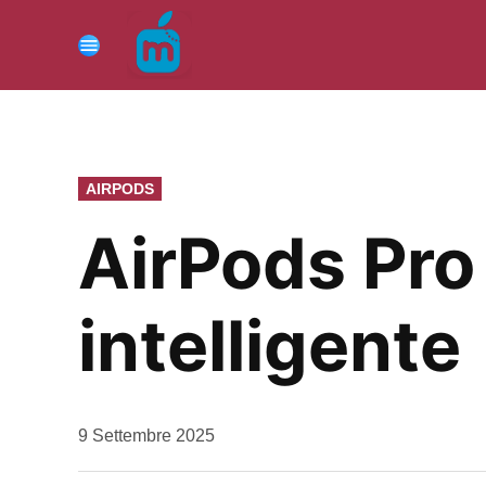
Vai
al
Menu
contenuto
PUBBLICATO
AIRPODS
IN
AirPods Pro 
intelligente
da
9 Settembre 2025
Kiro