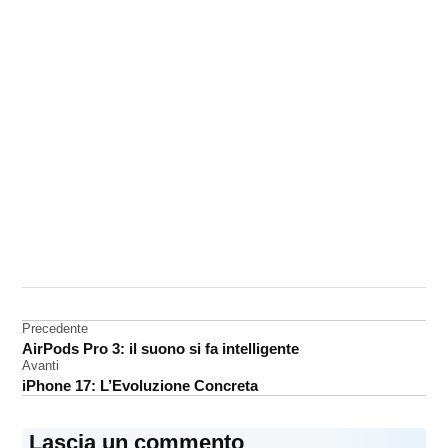
CONTRASSEGNATO
DA UNA SCRITTA:
Apple
Watch
Navigazione
Precedente
AirPods Pro 3: il suono si fa intelligente
articoli
Avanti
iPhone 17: L’Evoluzione Concreta
Lascia un commento