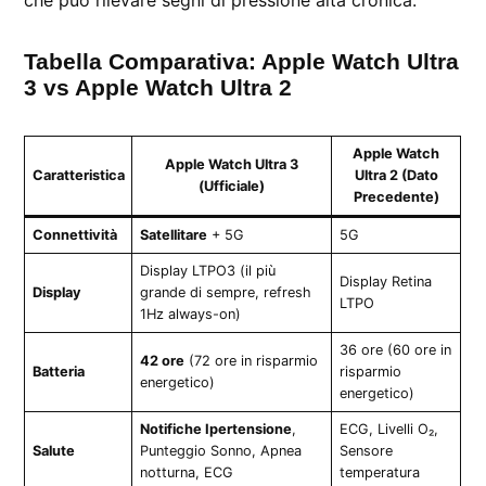
che può rilevare segni di pressione alta cronica.
Tabella Comparativa: Apple Watch Ultra
3 vs Apple Watch Ultra 2
Apple Watch
Apple Watch Ultra 3
Caratteristica
Ultra 2 (Dato
(Ufficiale)
Precedente)
Connettività
Satellitare
+ 5G
5G
Display LTPO3 (il più
Display Retina
Display
grande di sempre, refresh
LTPO
1Hz always-on)
36 ore (60 ore in
42 ore
(72 ore in risparmio
Batteria
risparmio
energetico)
energetico)
Notifiche Ipertensione
,
ECG, Livelli O₂,
Salute
Punteggio Sonno, Apnea
Sensore
notturna, ECG
temperatura