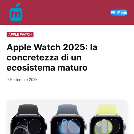
Vai
al
Menu
contenuto
PUBBLICATO
APPLE WATCH
IN
Apple Watch 2025: la
concretezza di un
ecosistema maturo
da
9 Settembre 2025
Kiro