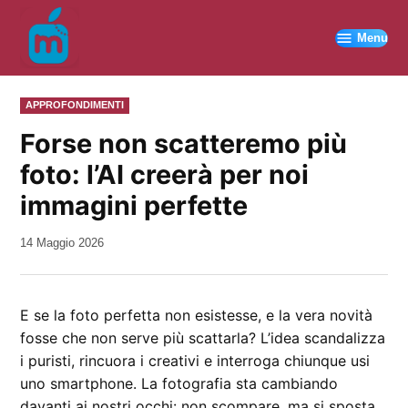
Vai
al
Menu
contenuto
PUBBLICATO
APPROFONDIMENTI
IN
Forse non scatteremo più
foto: l’AI creerà per noi
immagini perfette
da
14 Maggio 2026
Kiro
E se la foto perfetta non esistesse, e la vera novità
fosse che non serve più scattarla? L’idea scandalizza
i puristi, rincuora i creativi e interroga chiunque usi
uno smartphone. La fotografia sta cambiando
davanti ai nostri occhi: non scompare, ma si sposta.