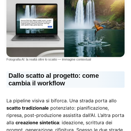
Fotografia AI: la realtà oltre lo scatto — immagine contextual
Dallo scatto al progetto: come
cambia il workflow
La pipeline visiva si biforca. Una strada porta allo
scatto tradizionale
potenziato: pianificazione,
ripresa, post-produzione assistita dall’AI. L’altra porta
alla
creazione sintetica
: ideazione, scrittura dei
prompt, generazione, rifinitura. Spesso le due strade