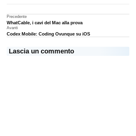
DA UNA SCRITTA:
Apple
Navigazione
Precedente
fotografia
WhatCable, i cavi del Mac alla prova
AI
articoli
Avanti
immagini
Codex Mobile: Coding Ovunque su iOS
sintetiche
Lascia un commento