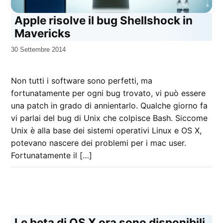
Apple risolve il bug Shellshock in
Mavericks
da
30 Settembre 2014
Kiro
Non tutti i software sono perfetti, ma
fortunatamente per ogni bug trovato, vi può essere
una patch in grado di annientarlo. Qualche giorno fa
vi parlai del bug di Unix che colpisce Bash. Siccome
Unix è alla base dei sistemi operativi Linux e OS X,
potevano nascere dei problemi per i mac user.
Fortunatamente il […]
Le beta di OS X ora sono disponibili