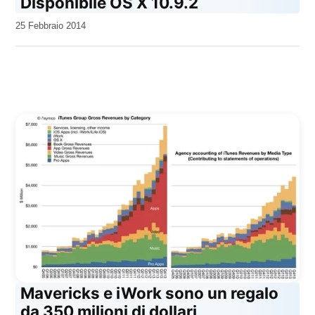
Disponibile OS X 10.9.2
da
25 Febbraio 2014
Kiro
Mavericks e iWork sono un regalo
da 350 milioni di dollari