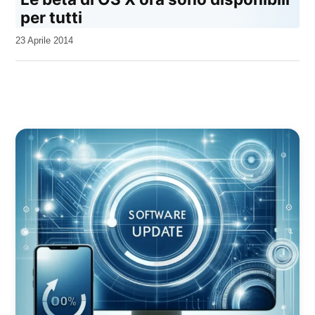
per tutti
da
23 Aprile 2014
Kiro